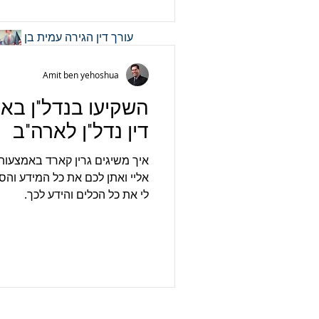
עורך דין הגירה עמית בן
יהושע משיב לשאלות
ותשובות בעניין ויזת E-2
Amit ben yehoshua
(ויזת משקיעים)
השקיעו בנדל"ן באר
עיכוב עשיית צדק כאי
דין נדל"ן לארה"ב
עשיית צדק- ההבטחה
הטמונה ביישוב סכסוכים
איך משיגים גרין קארד באמצעות
אונליין - ODR עורך דין
אליי ואתן לכם את כל המידע והסי
לי את כל הכלים והידע לכך.
עורך דין ליישוב סכסוכים-
מהו הליך גישור סכסוכים
ומהם יתרונותיו על פני
יישוב סכסוכים?