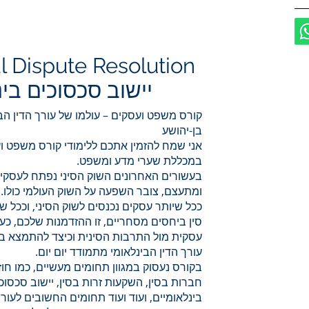
l Disp
ute Resolution
יישוב סכסוכים בינ
קורס משפט ועסקים – עולמו של עורך הדין הבי
בן-יהושע
אני שמח להזמין אתכם ללימודי קורס משפט וע
במכללת שערי מדע ומשפט.
בעשורים האחרונים השוק הסיני נפתח לעסקים
ומתעצם, צובר השפעה על השוק העולמי כולו.
ככל שיותר עסקים נכנסים לשוק הסיני, וככל 
סין ביחסים מסחריים, זו ההזדמנות שלכם, כעו
עסקית מול התרבות הסינית וכיצד להתמצא בס
עורך הדין הבינלאומי מתמודד יום יום.
בקורס נעסוק במגוון תחומים מעשיים, כמו חוזי 
חברות בסין, השקעות זרות בסין, יישוב סכסוכי
בינלאומיים, ועוד ועוד תחומים החשובים לעו