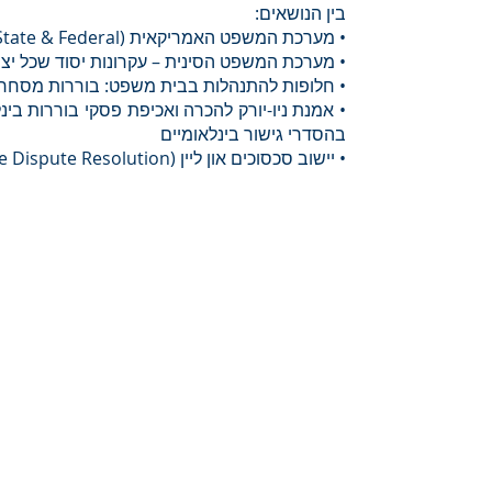
בין הנושאים:
• מערכת המשפט האמריקאית (State & Federal) וניהול משפט מושבעים
• מערכת המשפט הסינית – עקרונות יסוד שכל יצו
• חלופות להתנהלות בבית משפט: בוררות מסחרית 
• אמנת ניו-יורק להכרה ואכיפת פסקי בוררות בינ
בהסדרי גישור בינלאומיים
• יישוב סכסוכים און ליין (On-Line Dispute Resolution)