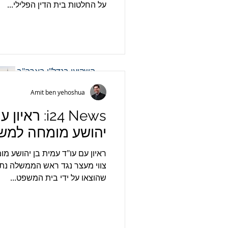
על החלטות בית הדין הפלילי...
גלנט
i24 News: ראיון עם עו"ד
עמית בן יהושע מומחה
למשפט בינלאומי
השקיעו בנדל"ן בארה"ב
בסיוע עורך דין נדל"ן
Amit ben yehoshua
לארה"ב
i24 News: ר
יהושע מומחה למשפ
Trade blocks: China
vs. USA: Thoughts
ראיון עם עו"ד עמית בן יהושע מו
Following the
צווי מעצר נגד ראש הממשלה נתנ
Execution of RCEP
שהוצאו על ידי בית המשפט...
מה היא תכנית חמש
השנים לאסטרטגיה
עסקית בסין של החברה
שלך?