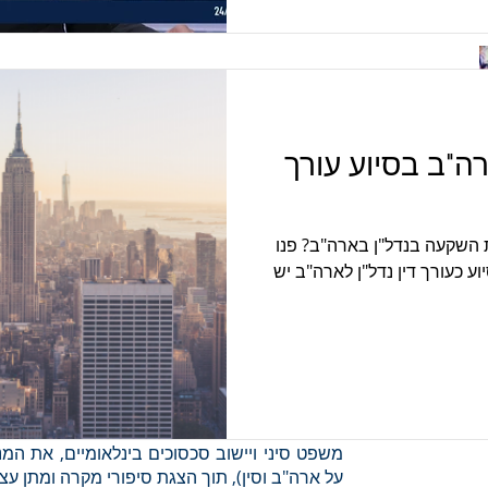
ה"ב בסיוע עורך
 השקעה בנדל"ן בארה"ב? פנו
וע כעורך דין נדל"ן לארה"ב יש
ארה"ב וסין הינן שותפות הסחר הגדולות ביותר 
ליישוב סכסוכים מסחריים בינלאומיים והשוני 
ליצואן הפועל בחו"ל.
בהרצאה יסקור עו"ד עמית בן-יהושע, המתמח
משפט סיני ויישוב סכסוכים בינלאומיים, את המנג
על ארה"ב וסין), תוך הצגת סיפורי מקרה ומתן עצו