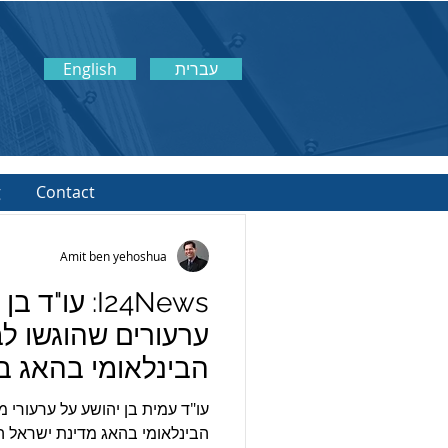
עברית
English
g
Contact
Amit ben yehoshua
מאמרים מומלצים
:
I24News: עו"ד
ערעורים שהוגשו ל
I24News: עו"ד בן יהושע
הבינלאומי בהאג ב
על ערעורים שהוגשו לבית
המשפט הבינלאומי בהאג
נתניהו ושר הביטחו
עו"ד עמית בן יהושע על ערעורי מ
בעניינם של רה"מ נתניהו
הבינלאומי בהאג מדינת ישראל ה
ושר הביטחון לשעבר