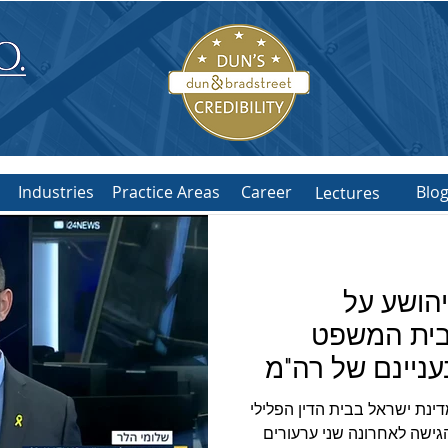
Industries
Practice Areas
Career
Blo
Lectures
וובינר בשיתוף עם מכון ה
 בן יהושע על
סכסוכים בינלאומיים - א
בית המשפט
עניינם של רה"מ
ן לשעבר גלנט
דינת ישראל בבית הדין הפלילי
גישה לאחרונה שני ערעורים