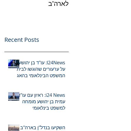
לארה"ב
עס
של
Recent Posts
I24News: עו"ד בן יהושע
על ערעורים שהוגשו לבית
המשפט הבינלאומי בהאג
בעניינם של רה"מ נתניהו
ושר הביטחון לשעבר
גלנט
i24 News: ראיון עם עו"ד
עמית בן יהושע מומחה
למשפט בינלאומי
השקיעו בנדל"ן בארה"ב