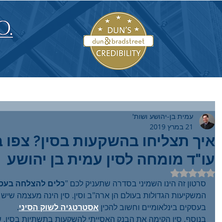
עמית בן-יהושע ושות'
21 במרץ 2019
עו"ד מומחה לסין עמית בן יהושע
דירוג של NaN מתוך 5 כוכבים
סרטון זה הינו השמיני בסדרה שתעניק לכם "
כלים להצלחה בעסק
המשקיעות הגדולות בעולם הן ארה"ב וסין. סין הינה מעצמה שי
 היא תכנית חמש
מה היתרונות של יישוב
מדר
בעסקים בינלאומיים וחשוב להכין 
אסטרטגיה לשוק הסיני
.
נים לאסטרטגיה
סכסוכים באופן מקוון -
של 
בנוסף, סין הקימה את הבנק האסייתי להשקעות בתשתיות בסין,