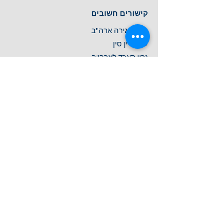
קישורים חשובים
ויזה והגירה א
רה"ב
עורך
דין סין
גרין קאר
ד לארה"ב
עורך דין נדל
"ן ארה"ב
משפט מסחרי, בורר
ות מיזוגים ורכישות
שירותי בוררות ויישוב ס
כסוכים
עו"ד קניין רוחנ
י ופטנטים
צווי ירושה
ארה"ב
דיני משפח
ה, צוואה, נאמנות
שירותי נו
טריון סינית
עורך דין ויזת L-1, וי
זת E-1, ויזת E-2