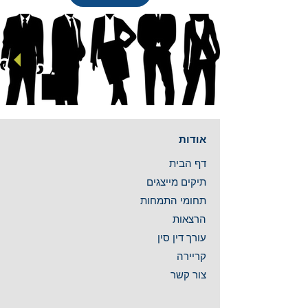
אודות
דף ה
בית
תיקים
מייצגים
תחומי התמ
חות
הרצ
אות
עורך ד
ין סין
קרי
ירה
צו
ר קשר