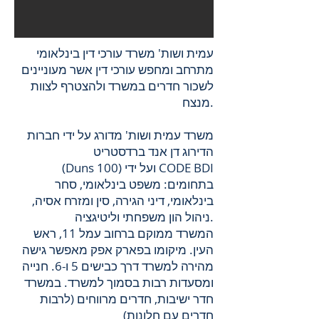
עמית ושות' משרד עורכי דין בינלאומי
מתרחב ומחפש עורכי דין אשר מעוניינים
לשכור חדרים במשרד ולהצטרף לצוות
מנצח.
משרד עמית ושות' מדורג על ידי חברות
הדירוג דן אנד ברדסטריט
(Duns 100) ועל ידי CODE BDI
בתחומים: משפט בינלאומי, סחר
בינלאומי, דיני הגירה, סין ומזרח אסיה,
ניהול הון משפחתי וליטיגציה.
המשרד ממוקם ברחוב עמל 11, ראש
העין. מיקומו בפארק אפק מאפשר גישה
מהירה למשרד דרך כבישים 5 ו-6. חנייה
ומסעדות רבות בסמוך למשרד. במשרד
חדר ישיבות, חדרים מרווחים (לרבות
חדרים עם חלונות)