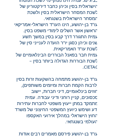
בביג'ינג. עמית הינו ממקיימי לשכת המסחר
הישראלית בסין וכיהן כחבר דירקטוריון של
לשכת המסחר הישראלית בסין ולשכת
המסחר הישראלית בשנגחאי.
עו"ד בן-יהושע, הינו העו"ד הישראלי-אמריקאי
הראשון אשר השלים לימודי משפט בסין.
עמית התגורר דרך קבע בסין במשך תשע
שנים וכיהן כסגן יו"ר הועדה לענייני סין של
לשכת עו"ד האמריקאית.
עמית חבר בפאנל הבוררים הבינלאומיים של
לשכת הבוררות הגדולה ביותר בסין –
CIETAC.
עו"ד בן-יהושע מתמחה בהשקעות זרות בסין
(לרבות הקמת חברות ומיזמים משותפים),
חוזים בינלאומיים, דיני חברות, יישוב
סכסוכים, קניין רוחני ודיני עבודה. עמית
מתמקד במתן ייעוץ משפטי לחברות עתירות
ידע ושימש כיועץ המשפטי החיצוני של משרד
החוץ הישראלי במהלך אירועי האקספו
העולמי בשנגחאי.
עו"ד בן-יהושע פירסם מאמרים רבים אודות