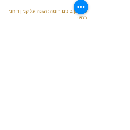
ככה כן בונים חומה: הגנה על קניין רוחני
בסין:
מרצה: עו"ד עמית בן-יהושע
הגנה על קניין רוחני הינם אחד האתגרים
המסחריים החשובים ביותר לחברות
בינלאומיות אשר פועלות בסין. במהלך
העשור האחרון חלו תמורות רבות בסין בכל
הנוגע להגנה על קניין רוחני.
במהלך הרצאה ידון עו"ד עמית בן-יהושע
בסוגיות שונות הנוגעות להגנה על קניין
רוחני בסין לרבות:
עריכת הסכמי סודיות המותאים לדין הסיני
הגנה על סודות מסחריים
מניעת גניבה ומירמה על ידי עובדי החברה
רישום פטנטים וסימני מסחר
תנאי היעדר תחרות בחוזי עבודה
תגמול עובדים בגין המצאות