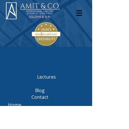
English
עברית
Lectures
Blog
Contact
Home
Practice Areas
Industries