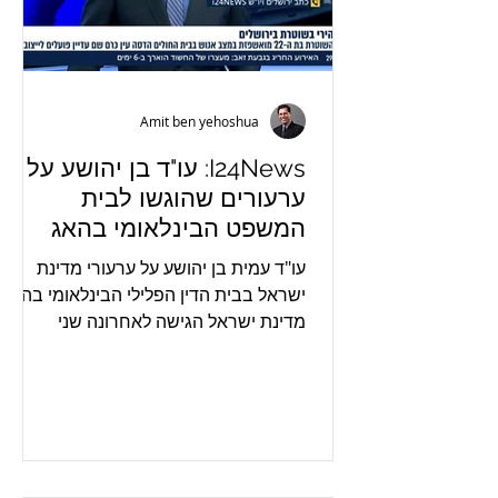
Amit ben yehoshua
I24News: עו"ד בן יהושע על
ערעורים שהוגשו לבית
המשפט הבינלאומי בהאג
בעניינם של רה"מ נתניהו ושר
עו"ד עמית בן יהושע על ערעורי מדינת
הביטחון לשעבר גלנט
ישראל בבית הדין הפלילי הבינלאומי בהאג
מדינת ישראל הגישה לאחרונה שני
ערעורים על החלטות בית הדין הפלילי...