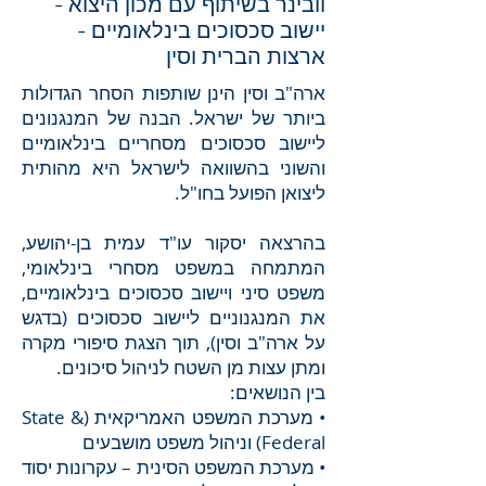
וובינר בשיתוף עם מכון היצוא -
יישוב סכסוכים בינלאומיים -
ארצות הברית וסין
ארה"ב וסין הינן שותפות הסחר הגדולות
ביותר של ישראל. הבנה של המנגנונים
ליישוב סכסוכים מסחריים בינלאומיים
והשוני בהשוואה לישראל היא מהותית
ליצואן הפועל בחו"ל.
בהרצאה יסקור עו"ד עמית בן-יהושע,
המתמחה במשפט מסחרי בינלאומי,
משפט סיני ויישוב סכסוכים בינלאומיים,
את המנגנוניים ליישוב סכסוכים (בדגש
על ארה"ב וסין), תוך הצגת סיפורי מקרה
ומתן עצות מן השטח לניהול סיכונים.
בין הנושאים:
• מערכת המשפט האמריקאית (State &
Federal) וניהול משפט מושבעים
• מערכת המשפט הסינית – עקרונות יסוד