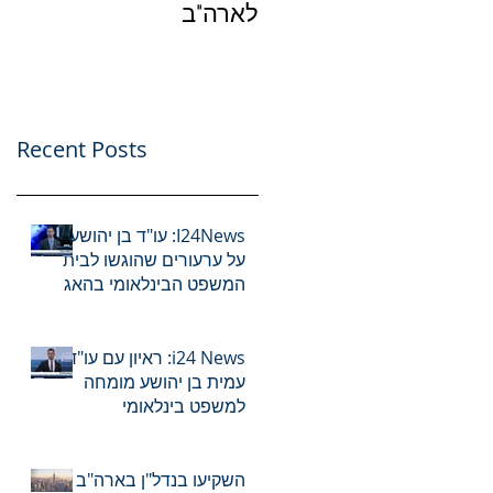
לארה"ב
עס
של
Recent Posts
I24News: עו"ד בן יהושע
על ערעורים שהוגשו לבית
המשפט הבינלאומי בהאג
בעניינם של רה"מ נתניהו
ושר הביטחון לשעבר
גלנט
i24 News: ראיון עם עו"ד
עמית בן יהושע מומחה
למשפט בינלאומי
השקיעו בנדל"ן בארה"ב