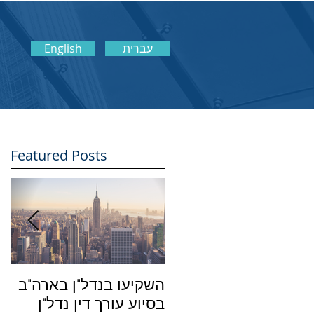
עברית
English
Featured Posts
השקיעו בנדל"ן בארה"ב
מה
בסיוע עורך דין נדל"ן
הש