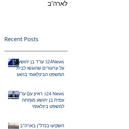
לארה"ב
עס
של
Recent Posts
I24News: עו"ד בן יהושע
על ערעורים שהוגשו לבית
המשפט הבינלאומי בהאג
בעניינם של רה"מ נתניהו
ושר הביטחון לשעבר
גלנט
i24 News: ראיון עם עו"ד
עמית בן יהושע מומחה
למשפט בינלאומי
השקיעו בנדל"ן בארה"ב