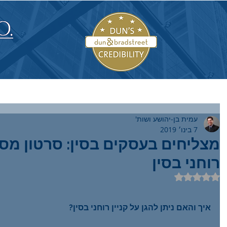
עמית בן-יהושע ושות'
7 בינו׳ 2019
רוחני בסין
דירוג של NaN מתוך 5 כוכבים
 היא תכנית חמש
מה היתרונות של יישוב
מדר
איך והאם ניתן להגן על קניין רוחני בסין?
נים לאסטרטגיה
סכסוכים באופן מקוון -
של 