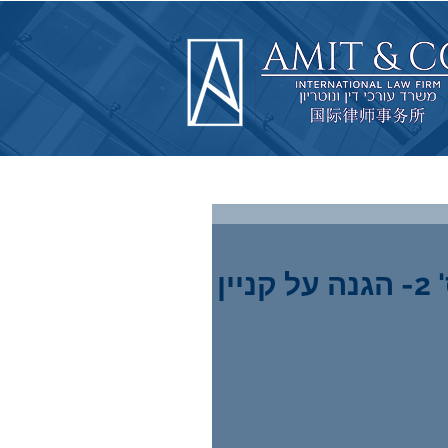
מצליחים בעסקים בסין: סרטון מס' 2- הגנה על קניין
יך: יתרונות ועלויות
הדור הבא ליישוב
הליך הבוררות בסין
סכסוכים מקוונים -