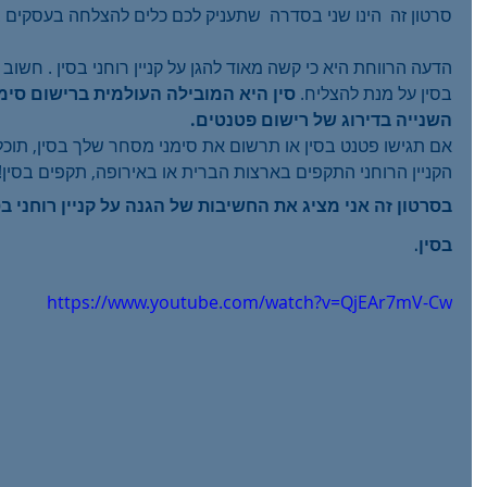
קית בסין של החברה
ODR
סרטון זה  הינו שני בסדרה  שתעניק לכם כלים להצלחה בעסקים ב
ך?
הדעה הרווחת היא כי קשה מאוד להגן על קניין רוחני בסין . חשוב להב
בסין על מנת להצליח. 
סין היא המובילה העולמית ברישום סימ
השנייה בדירוג של רישום פטנטים.
אם תגישו פטנט בסין או תרשום את סימני מסחר שלך בסין, תוכל ל
הקניין הרוחני התקפים בארצות הברית או באירופה, תקפים בסין!
בסרטון זה אני מציג את החשיבות של הגנה על קניין רוחני בסי
בסין.  
https://www.youtube.com/watch?v=QjEAr7mV-Cw