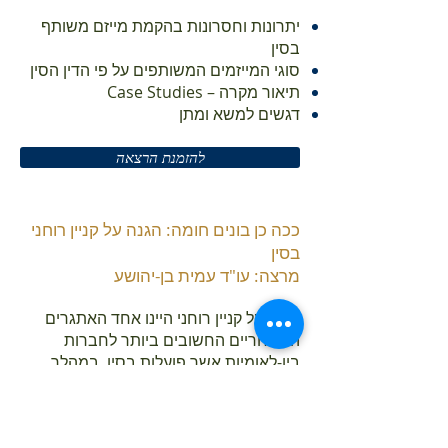
יתרונות וחסרונות בהקמת מייזם משותף
בסין
סוגי המייזמים המשותפים על פי הדין הסין
תיאור מקרה – Case Studies
דגשים למשא ומתן ​
להזמנת הרצאה
ככה כן בונים חומה: הגנה על קניין רוחני
בסין
מרצה: עו"ד עמית בן-יהושע
הגנה על קניין רוחני היינו אחד האתגרים
המסחריים החשובים ביותר לחברות
בין-לאומיות אשר פועלות בסין. במהלך
העשור האחרון חלו תמורות רבות בסין בכל
הנוגע להגנה על קניין רוחני.
במהלך הרצאה ידון עו"ד עמית בן-יהושע