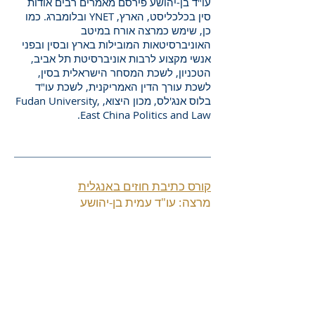
עו"ד בן-יהושע פירסם מאמרים רבים אודות
סין בכלכליסט, הארץ, YNET ובלומברג. כמו
כן, שימש כמרצה אורח במיטב
האוניברסיטאות המובילות בארץ ובסין ובפני
אנשי מקצוע לרבות אוניברסיטת תל אביב,
הטכניון, לשכת המסחר הישראלית בסין,
לשכת עורך הדין האמריקנית, לשכת עו"ד
בלוס אנג'לס, מכון היצוא, Fudan University,
East China Politics and Law.
קורס כתיבת חוזים באנגלית
מרצה: עו"ד עמית בן-יהושע