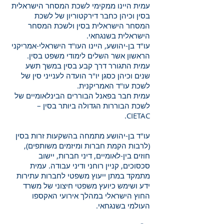
עמית היינו ממקימי לשכת המסחר הישראלית
בסין וכיהן כחבר דירקטוריון של לשכת
המסחר הישראלית בסין ולשכת המסחר
הישראלית בשנגחאי.
עו"ד בן-יהושע, היינו העו"ד הישראלי-אמריקני
הראשון אשר השלים לימודי משפט בסין.
עמית התגורר דרך קבע בסין במשך תשע
שנים וכיהן כסגן יו"ר הועדה לענייני סין של
לשכת עו"ד האמריקנית.
עמית חבר בפאנל הבוררים הבינלאומיים של
לשכת הבוררות הגדולה ביותר בסין –
CIETAC.
עו"ד בן-יהושע מתמחה בהשקעות זרות בסין
(לרבות הקמת חברות ומיזמים משותפים),
חוזים בין-לאומיים, דיני חברות, יישוב
סכסוכים, קניין רוחני ודיני עבודה. עמית
מתמקד במתן ייעוץ משפטי לחברות עתירות
ידע ושימש כיועץ משפטי חיצוני של משרד
החוץ הישראלי במהלך אירועי האקספו
העולמי בשנגחאי.