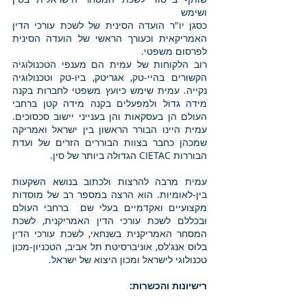
ושימש
כסגן יו"ר הועדה הסינית של לשכת עורכי הדין
האמריקאית וכעורך הראשי של הועדה הסינית
לפרסום משפטי.
רוב הלקוחות של עמית הם מענפי הטכנולוגיה
הקשורים בהיי-טק, אגריטק, ביו-טק וטכנולוגיה
נקייה. עמית שימש כיועץ משפטי לחברות בקנה
מידה גדול ולמפעלים בקנה מידה קטן ברחבי
העולם הן בעסקאות והן בענייני יישוב סכסוכים.
עמית היינו הבורר הראשון בין ישראל ואמריקה
שמכהן כחבר בצוות הבוררים הזרים של ועדת
הבוררות CIETAC הגדולה ביותר של סין.
עמית מרבה להרצות ולכתוב בנושא השקעות
בין-לאומיות. הוא הרצה במספר רב של מוסדות
מקצועיים ואקדמיים בעלי שם ברחבי העולם
ובכללם לשכת עורכי הדין האמריקנית, לשכת
המסחר האמריקנית בשנחאי, לשכת עורכי הדין
בלוס אנג'לס, אוניברסיטת תל אביב, הטכניון-מכון
טכנולוגי לישראל ומכון היצוא של ישראל.
רישיונות והכשרות: