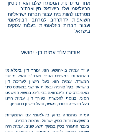
אחד מיתרונות המפתח שלנו הוא הניסיון
הבינלאומי שלנו בישראל, סין וארה"ב.
מטרתנו להוות בית עבור חברות ישראליות
השואפות להתרחב למרחב הבינלאומי
ועבור חברות בינלאומיות בעלות עסקים
בישראל.
אודות עו"ד עמית בן- יהושע
עו"ד עמית בן-יהושע הוא
עורך דין בינלאומי
בהתמחות במשפט הסיני וארה"ב והוא מייסד
המשרד. עמית הוא בעל רישיון לעריכת דין
בישראל ובקליפורניה ובעל תואר שני במשפט סיני
מאוניברסיטת צ'ינגחואה בבייג'ינג בנושא המשפט
הסיני. בנוסף להכשרתו כעורך דין, עמית היינו
בעל הכשרה כבורר, מגשר, ובעל רישיון כנוטריון.
עמית מתמחה בחוק בין-לאומי עם התמקדות
בהשקעות זרות בסין, ישראל וארצות הברית.
בעבר התגורר בסין במשך תשע שנים. עמית היה
שותף בייסוד לשכת המסחר הישראלית בסין