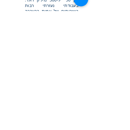
בעבודתי נעזרתי רבות
בשירותים של עמית בהערכה
ויעוץ משפטי בניסוח החוזים.
התרשמתי עמוקות
מהמקצועיות שלו, שימת הלב
שלו לפרטים הקטנים והאיכות
הגבוהה של העבודה שלו."
הדר קראמר
מנהלת מוצר קבוצתי, שיווק
אסטרטגי גלובלי,
שחזור משותף בחברת ג'ונסון את
ג'ונסון
עמית היה האדם הראשון
שפניתי אליו לעזרה משפטית
בסכסוך משפטי אישי שהיה לי
בסין. בתוך פרק זמן של 4
שעות הצליח עמית להשיג את
המסמכים הדרושים לי להגן על
עמדתי. עמית הדריך אותי כיצד