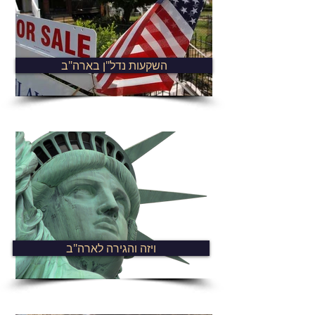
השקעות נדל"ן בארה"ב
ויזה והגירה לארה"ב