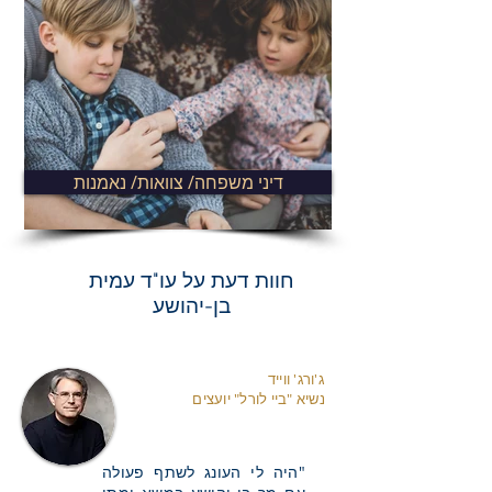
דיני משפחה/ צוואות/ נאמנות
חוות דעת על עו"ד עמית
בן-יהושע
ג'ורג' ווייד
נשיא "ביי לורל" יועצים
"היה לי העונג לשתף פעולה