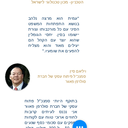
הטכניון- מכון טכנולוגי לישראל
"עמית הוא מרצה נלהב
בנושא התפתחות המשפט
הסיני עם כל מורכבותו וצורת
יישומו בסין. יחסי הגומלין
שהוא יוצר עם הקהל הם
יעילים מאוד והוא מצליח
להפעים את שומעיו."
ויליאם סיין
סמנכ"ל פיתוח עסקי של חברת
סולרפן פאוור
בתוקף היותי סמנכ"ל פתוח
עסקי של חברת סולרפן פאוור
אני נכנס לעיתים קרובות
לחוזים ארוכי טווח עם לקוחות
וספקים עם סכומי כסף שנעים
בין 50 ל-300 מיליון דולר.