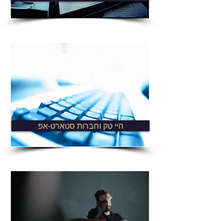
היי טק וחברות סטארט-אפ