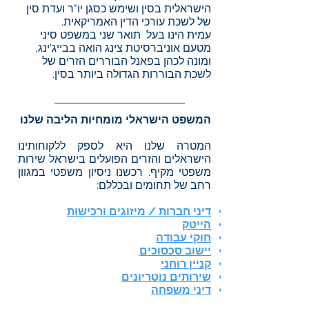
הישראלית בסין ושימש כסגן יו"ר ועדת סין
של לשכת עורכי הדין האמריקאית.
עמית הינו בעל תואר שני במשפט סיני
מטעם אוניברסיטת צינג הואה בבייג'ינג,
ומונה לכהן בפאנל הבוררים הזרים של
לשכת הבוררות הגדולה ביותר בסין.
המשפט הישראלי מומחיות הליבה שלנו
המטרה שלנו היא לספק ללקוחותינו
הישראלים והזרים הפועלים בישראל שירות
משפטי מקיף. רכשנו ניסיון משפטי במגוון
רחב של תחומים ובכללם:
דיני חברות / מיזוגים ורכישות
הייטק
חוקי עבודה
יישוב סכסוכים
קניין רוחני
שירותים נוטריונים
דיני משפחה