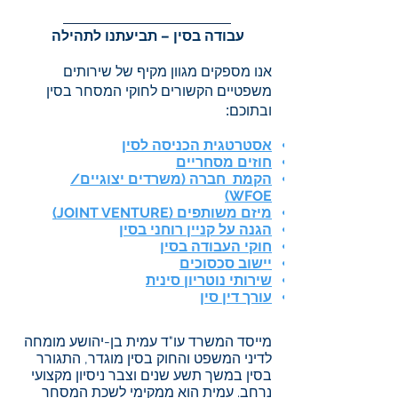
עבודה בסין – תביעתנו לתהילה
אנו מספקים מגוון מקיף של שירות
ים
משפטיים הקשורים לחוקי המסחר בסין
ובתוכם:
אסטרטגית הכניסה לסין
חוזים מסחריים
הקמת חברה (משרדים יצוגיים/
WFOE)
מיזם משותפים (JOINT VENTURE)
הגנה על קניין רוחני בסין
חוקי העבודה בסין
יישוב סכסוכים
שירותי נוטריון סינית
עורך דין סין
מייסד המשרד עו"ד עמית בן-יהושע מומחה
לדיני המשפט והחוק בסין מוגדר, התגורר
בסין במשך תשע שנים וצבר ניסיון מקצועי
נרחב. עמית הוא ממקימי לשכת המסחר