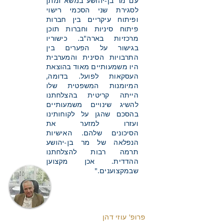
עם מר בן-יהושע במשא ומתן
לסגירת שני הסכמי רישוי
ופיתוח עיקריים בין חברות
פיתוח סיניות וחברות תוכן
מרכזיות בארה"ב. כישוריו
בגישור על הפערים בין
התרבויות הסינית והמערבית
היו משמעותיים מאוד בהוצאת
העסקאות לפועל. בדומה,
המיומנות המשפטית שלו
הייתה קריטית בהצלחתנו
להשיג שינויים משמעותיים
בהסכם שהגן על לקוחותינו
ועזרו למזער את
הסיכונים שלהם. האישיות
הנפלאה של מר בן-יהושע
תרמה רבות להצלחתנו
ההדדית. אכן מקצוען
שבמקצוענים."
פרופ' עוזי דהן