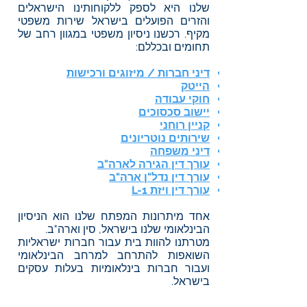
שלנו היא לספק ללקוחותינו הישראלים
והזרים הפועלים בישראל שירות משפטי
מקיף. רכשנו ניסיון משפטי במגוון רחב של
תחומים ובכללם:
דיני חברות / מיזוגים ורכישות
הייטק
חוקי עבודה
יישוב סכסוכים
קניין רוחני
שירותים נוטריונים
דיני משפחה
עורך דין הגירה לארה"ב
עורך דין נדל"ן ארה"ב
עורך דין ויזת L-1
אחד מיתרונות המפתח שלנו הוא הניסיון
הבינלאומי שלנו בישראל, סין וארה"ב.
מטרתנו להוות בית עבור חברות ישראליות
השואפות להתרחב למרחב הבינלאומי
ועבור חברות בינלאומיות בעלות עסקים
בישראל.