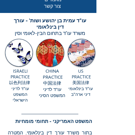
צור קשר
עו"ד עמית בן יהושע ושות' - עורך
דין בינלאומי
משרד עו"ד בתחום הבין-לאומי וסין
CHINA
ISRAELI
US
PRACTICE
PRACTICE
PRACTICE
以色列法律
​
美国法律
中国法律
עו"ד בינלאומי
עו"ד לדיני
עו"ד ל​דיני
דיני ארה"ב
המשפט
המשפט הסיני
הישראלי
המשפט האמריקני - תחומי מומחיות
בתור משרד עורך דין בינלאומי, המטרה