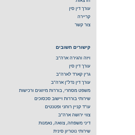
הרצ
אות
עורך ד
ין סין
קרי
ירה
צו
ר קשר
קישורים חשובים
ויזה והגירה א
רה"ב
עורך
דין סין
גרין קאר
ד לארה"ב
עורך דין נדל
"ן ארה"ב
משפט מסחרי, בורר
ות מיזוגים ורכישות
שירותי בוררות ויישוב ס
כסוכים
עו"ד קניין רוחנ
י ופטנטים
צווי ירושה
ארה"ב
דיני משפח
ה, צוואה, נאמנות
שירותי נו
טריון סינית