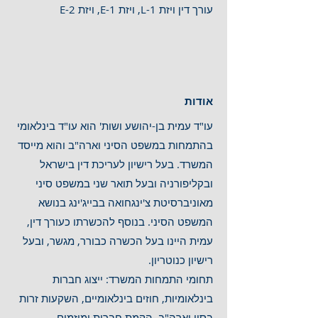
עורך דין ויזת L-1, וי
זת E-1, ויזת E-2
אודות
עו"ד עמית בן-יהושע ושות' הוא עו"ד בינלאומי
בהתמחות במשפט הסיני וארה"ב והוא מייסד
המשרד. בעל רישיון לעריכת דין בישראל
ובקליפורניה ובעל תואר שני במשפט סיני
מאוניברסיטת צ'ינגחואה בבייג'ינג בנושא
המשפט הסיני. בנוסף להכשרתו כעורך דין,
עמית היינו בעל הכשרה כבורר, מגשר, ובעל
רישיון כנוטריון.
תחומי התמחות המשרד: ייצוג חברות
בינלאומיות, חוזים בינלאומיים, השקעות זרות
בסין וארה"ב, הקמת חברות ומיזמים