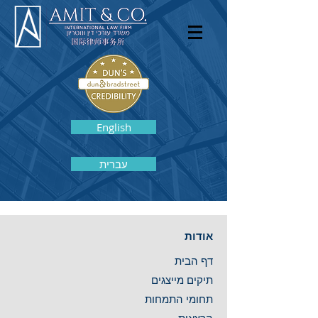
English
עברית
אודות
דף ה
בית
תיקים
מייצגים
תחומי התמ
חות