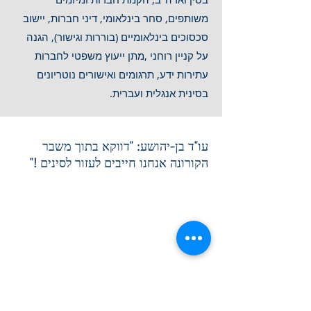
משותפים, סחר בינלאומי, דיני חברות, יישוב
סכסוכים בינלאומיים (בוררות וגישור), הגנה
על קניין רוחני ,מתן ייעוץ משפטי לחברות
עתירות ידע, תרגומים ואישורים נוטריונים
בסינית אנגלית ועברית.
עו"ד בן-יהושע: "דווקא בתוך משבר
הקורונה אנחנו חייבים לעזור לסינים !"
לעם הסיני ולעם היהודי קשר ארוך ימים