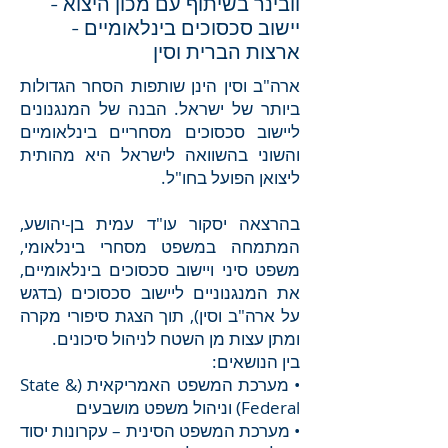
וובינר בשיתוף עם מכון היצוא -
יישוב סכסוכים בינלאומיים -
ארצות הברית וסין
ארה"ב וסין הינן שותפות הסחר הגדולות
ביותר של ישראל. הבנה של המנגנונים
ליישוב סכסוכים מסחריים בינלאומיים
והשוני בהשוואה לישראל היא מהותית
ליצואן הפועל בחו"ל.
בהרצאה יסקור עו"ד עמית בן-יהושע,
המתמחה במשפט מסחרי בינלאומי,
משפט סיני ויישוב סכסוכים בינלאומיים,
את המנגנוניים ליישוב סכסוכים (בדגש
על ארה"ב וסין), תוך הצגת סיפורי מקרה
ומתן עצות מן השטח לניהול סיכונים.
בין הנושאים:
• מערכת המשפט האמריקאית (State &
Federal) וניהול משפט מושבעים
• מערכת המשפט הסינית – עקרונות יסוד