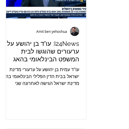
Amit ben yehoshua
I24News: עו"ד בן יהושע על
ערעורים שהוגשו לבית
המשפט הבינלאומי בהאג
בעניינם של רה"מ נתניהו ושר
עו"ד עמית בן יהושע על ערעורי מדינת
הביטחון לשעבר גלנט
ישראל בבית הדין הפלילי הבינלאומי בהאג
מדינת ישראל הגישה לאחרונה שני
ערעורים על החלטות בית הדין הפלילי...